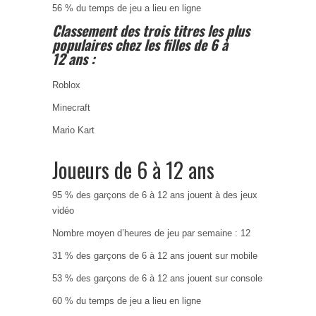
56 % du temps de jeu a lieu en ligne
Classement des trois titres les plus
populaires chez les filles de 6 à
12 ans :
Roblox
Minecraft
Mario Kart
Joueurs de 6 à 12 ans
95 % des garçons de 6 à 12 ans jouent à des jeux
vidéo
Nombre moyen d’heures de jeu par semaine : 12
31 % des garçons de 6 à 12 ans jouent sur mobile
53 % des garçons de 6 à 12 ans jouent sur console
60 % du temps de jeu a lieu en ligne