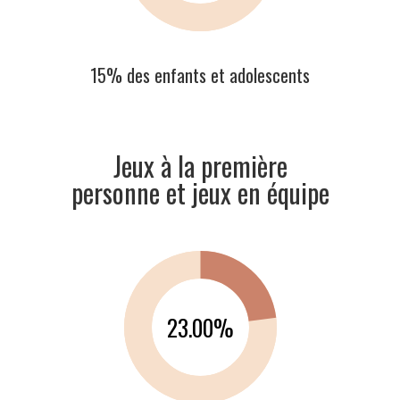
15% des enfants et adolescents
Jeux à la première
personne et jeux en équipe
23.00
%