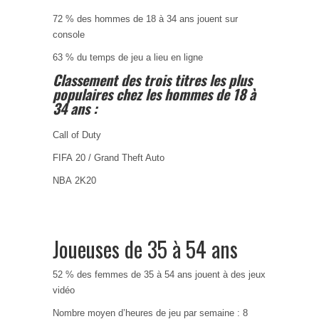
72 % des hommes de 18 à 34 ans jouent sur
console
63 % du temps de jeu a lieu en ligne
Classement des trois titres les plus
populaires chez les hommes de 18 à
34 ans :
Call of Duty
FIFA 20 / Grand Theft Auto
NBA 2K20
Joueuses de 35 à 54 ans
52 % des femmes de 35 à 54 ans jouent à des jeux
vidéo
Nombre moyen d’heures de jeu par semaine : 8