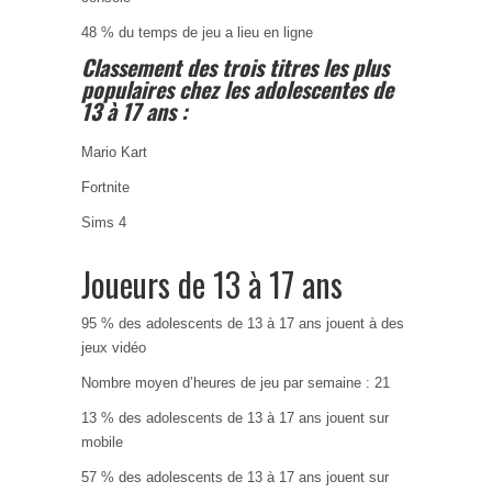
48 % du temps de jeu a lieu en ligne
Classement des trois titres les plus
populaires chez les adolescentes de
13 à 17 ans :
Mario Kart
Fortnite
Sims 4
Joueurs de 13 à 17 ans
95 % des adolescents de 13 à 17 ans jouent à des
jeux vidéo
Nombre moyen d’heures de jeu par semaine : 21
13 % des adolescents de 13 à 17 ans jouent sur
mobile
57 % des adolescents de 13 à 17 ans jouent sur