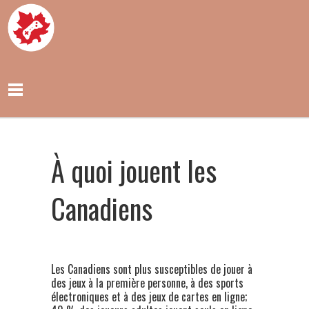
À quoi jouent les
Canadiens
Les Canadiens sont plus susceptibles de jouer à
des jeux à la première personne, à des sports
électroniques et à des jeux de cartes en ligne;