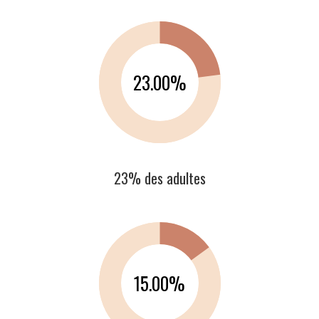
23.00
%
23% des adultes
15.00
%