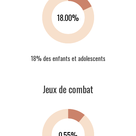
18.00
%
18% des enfants et adolescents
Jeux de combat
0.55
%