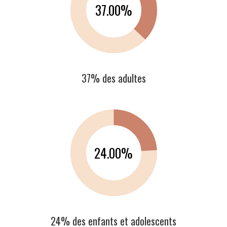
37.00
%
37% des adultes
24.00
%
24% des enfants et adolescents